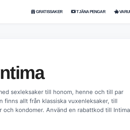
GRATISSAKER
TJÄNA PENGAR
VARU
Intima
med sexleksaker till honom, henne och till par
 finns allt från klassiska vuxenleksaker, till
r och kondomer. Använd en rabattkod till Intima