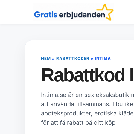
Hoppa
till
innehåll
HEM
»
RABATTKODER
»
INTIMA
Rabattkod 
Intima.se är en sexleksaksbutik 
att använda tillsammans. I butiken
apoteksprodukter, erotiska kläde
för att få rabatt på ditt köp