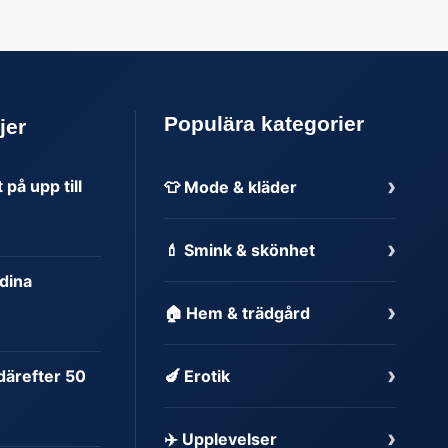
Populära kategorier
jer
›
på upp till
👕 Mode & kläder
›
💄 Smink & skönhet
dina
›
🏠 Hem & trädgård
›
 därefter 50
🍆 Erotik
›
✈️ Upplevelser