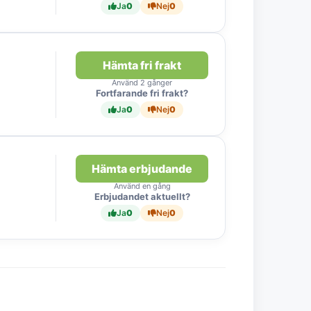
Ja
0
Nej
0
Hämta fri frakt
Använd 2 gånger
Fortfarande fri frakt?
Ja
0
Nej
0
Hämta erbjudande
Använd en gång
Erbjudandet aktuellt?
Ja
0
Nej
0