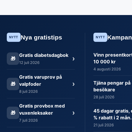
Nya gratistips
Kampan
NYTT
NYTT
Vinn presentkort 
Gratis diabetsdagbok
›
🎁
10 000 kr
12 juli 2026
4 augusti 2026
Gratis varuprov på
›
Tjäna pengar på 
🎁
valpfoder
besökare
8 juli 2026
28 juli 2026
Gratis provbox med
45 dagar gratis,
›
🎁
vuxenleksaker
% rabatt i 2 mån.
7 juli 2026
21 juli 2026