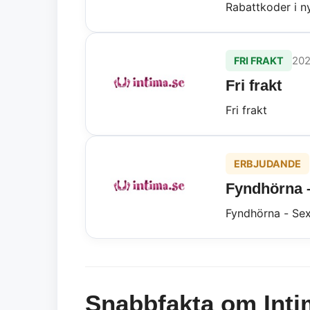
Rabattkoder i n
202
FRI FRAKT
Fri frakt
Fri frakt
ERBJUDANDE
Fyndhörna – 
Fyndhörna - Sexle
Snabbfakta om Inti