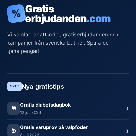
Gratis
%
erbjudanden
.com
Vi samlar rabattkoder, gratiserbjudanden och
kampanjer från svenska butiker. Spara och
tjäna pengar!
Nya gratistips
NYTT
Gratis diabetsdagbok
›
🎁
12 juli 2026
Gratis varuprov på valpfoder
›
🎁
8 juli 2026