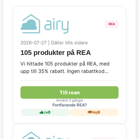
REA
2026-07-27 | Gäller tills vidare
105 produkter på REA
Vi hittade 105 produkter på REA, med
upp till 35% rabatt. Ingen rabattkod
krävs.
Till rean
Använd 3 gånger
Fortfarande REA?
Ja
0
Nej
0