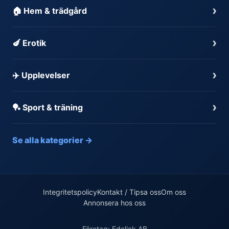
›
🏠 Hem & trädgård
›
🍆 Erotik
›
✈️ Upplevelser
›
🏓 Sport & träning
Se alla kategorier →
Integritetspolicy
Kontakt / Tipsa oss
Om oss
Annonsera hos oss
Företag: Edclick AB