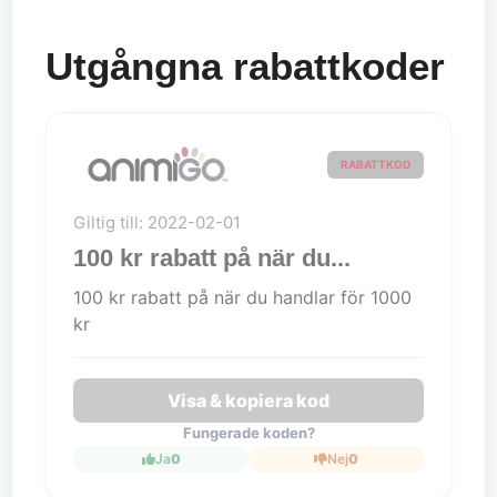
Utgångna rabattkoder
RABATTKOD
Giltig till: 2022-02-01
100 kr rabatt på när du...
100 kr rabatt på när du handlar för 1000
kr
Visa & kopiera kod
Fungerade koden?
Ja
0
Nej
0