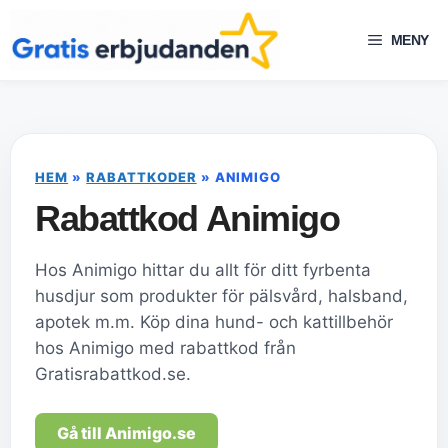
Hoppa
till
MENY
innehåll
HEM
»
RABATTKODER
»
ANIMIGO
Rabattkod Animigo
Hos Animigo hittar du allt för ditt fyrbenta
husdjur som produkter för pälsvård, halsband,
apotek m.m. Köp dina hund- och kattillbehör
hos Animigo med rabattkod från
Gratisrabattkod.se.
Gå till Animigo.se