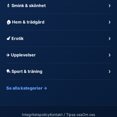
›
💄 Smink & skönhet
›
🏠 Hem & trädgård
›
🍆 Erotik
›
✈️ Upplevelser
›
🏓 Sport & träning
Se alla kategorier →
Integritetspolicy
Kontakt / Tipsa oss
Om oss