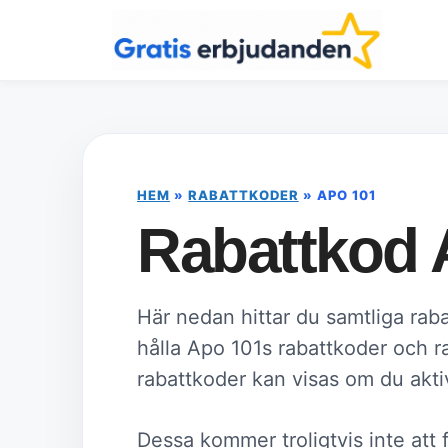
Hoppa
till
innehåll
HEM
»
RABATTKODER
»
APO 101
Rabattkod 
Här nedan hittar du samtliga raba
hålla Apo 101s rabattkoder och 
rabattkoder kan visas om du aktiv
Dessa kommer troligtvis inte att 