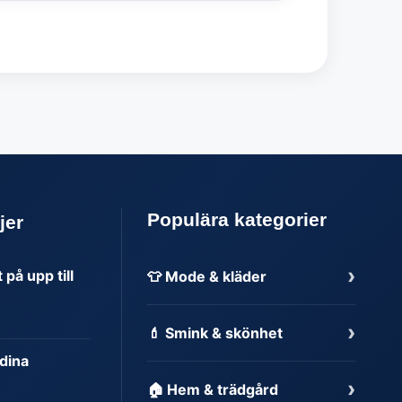
Populära kategorier
jer
›
på upp till
👕 Mode & kläder
›
💄 Smink & skönhet
dina
›
🏠 Hem & trädgård