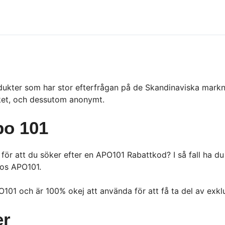
kter som har stor efterfrågan på de Skandinaviska markna
eket, och dessutom anonymt.
po 101
ör att du söker efter en APO101 Rabattkod? I så fall ha du
hos APO101.
101 och är 100% okej att använda för att få ta del av exk
er