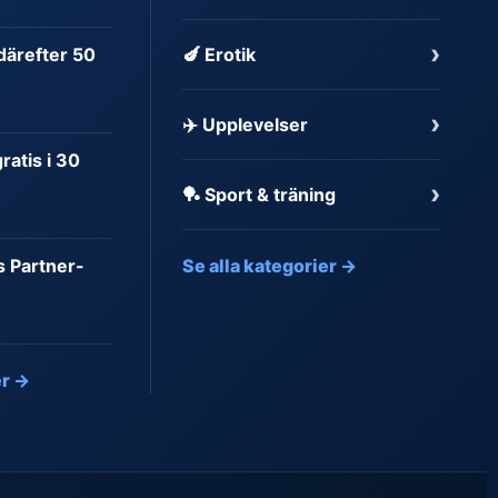
›
 därefter 50
🍆 Erotik
›
✈️ Upplevelser
atis i 30
›
🏓 Sport & träning
s Partner-
Se alla kategorier →
er →