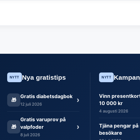
Nya gratistips
Kampan
NYTT
NYTT
Vinn presentkort 
Gratis diabetsdagbok
›
🎁
10 000 kr
12 juli 2026
4 augusti 2026
Gratis varuprov på
›
Tjäna pengar på 
🎁
valpfoder
besökare
8 juli 2026