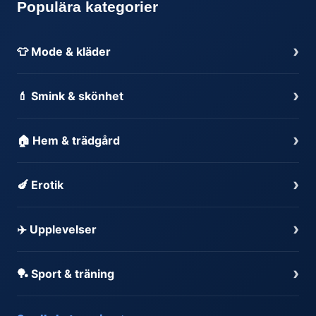
Populära kategorier
›
👕 Mode & kläder
›
💄 Smink & skönhet
›
🏠 Hem & trädgård
›
🍆 Erotik
›
✈️ Upplevelser
›
🏓 Sport & träning