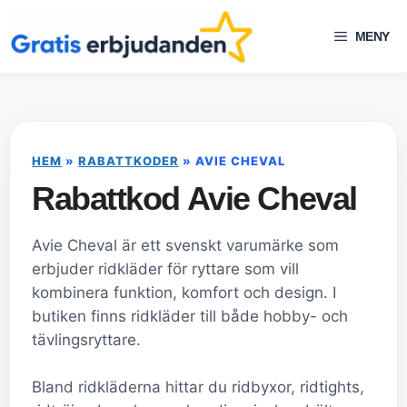
Hoppa
till
MENY
innehåll
HEM
»
RABATTKODER
»
AVIE CHEVAL
Rabattkod Avie Cheval
Avie Cheval är ett svenskt varumärke som
erbjuder ridkläder för ryttare som vill
kombinera funktion, komfort och design. I
butiken finns ridkläder till både hobby- och
tävlingsryttare.
Bland ridkläderna hittar du ridbyxor, ridtights,