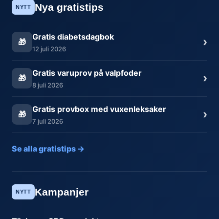
Nya gratistips
NYTT
Gratis diabetsdagbok
›
🎁
12 juli 2026
Gratis varuprov på valpfoder
›
🎁
8 juli 2026
Gratis provbox med vuxenleksaker
›
🎁
7 juli 2026
Se alla gratistips →
Kampanjer
NYTT