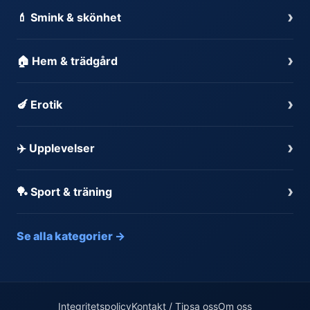
›
💄 Smink & skönhet
›
🏠 Hem & trädgård
›
🍆 Erotik
›
✈️ Upplevelser
›
🏓 Sport & träning
Se alla kategorier →
Integritetspolicy
Kontakt / Tipsa oss
Om oss