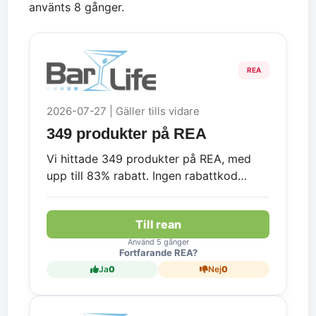
använts 8 gånger.
REA
2026-07-27 | Gäller tills vidare
349 produkter på REA
Vi hittade 349 produkter på REA, med
upp till 83% rabatt. Ingen rabattkod
krävs.
Till rean
Använd 5 gånger
Fortfarande REA?
Ja
0
Nej
0