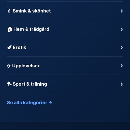
›
💄 Smink & skönhet
›
🏠 Hem & trädgård
›
🍆 Erotik
›
✈️ Upplevelser
›
🏓 Sport & träning
Se alla kategorier →