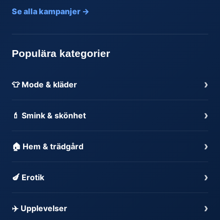
Se alla kampanjer →
Populära kategorier
›
👕 Mode & kläder
›
💄 Smink & skönhet
›
🏠 Hem & trädgård
›
🍆 Erotik
›
✈️ Upplevelser