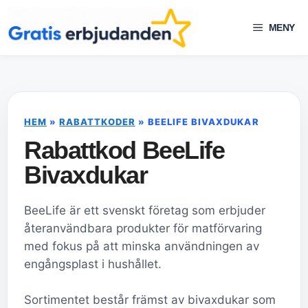
Hoppa
till
MENY
innehåll
HEM
»
RABATTKODER
»
BEELIFE BIVAXDUKAR
Rabattkod BeeLife
Bivaxdukar
BeeLife är ett svenskt företag som erbjuder
återanvändbara produkter för matförvaring
med fokus på att minska användningen av
engångsplast i hushållet.
Sortimentet består främst av bivaxdukar som