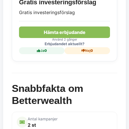
Gratis investeringsförslag
Gratis investeringsförslag
Hämta erbjudande
Använd 2 gånger
Erbjudandet aktuellt?
Ja
0
Nej
0
Snabbfakta om
Betterwealth
Antal kampanjer
2 st