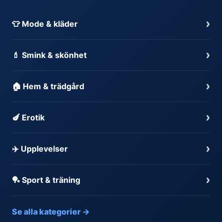
›
👕 Mode & kläder
›
💄 Smink & skönhet
›
🏠 Hem & trädgård
›
🍆 Erotik
›
✈️ Upplevelser
›
🏓 Sport & träning
Se alla kategorier →