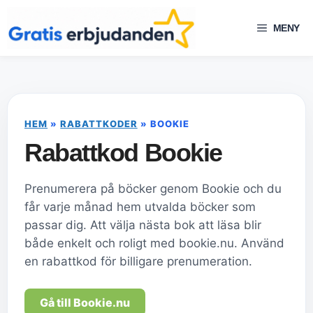
Hoppa
till
MENY
innehåll
HEM
»
RABATTKODER
»
BOOKIE
Rabattkod Bookie
Prenumerera på böcker genom Bookie och du
får varje månad hem utvalda böcker som
passar dig. Att välja nästa bok att läsa blir
både enkelt och roligt med bookie.nu. Använd
en rabattkod för billigare prenumeration.
Gå till Bookie.nu