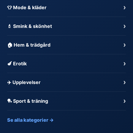
›
👕 Mode & kläder
›
💄 Smink & skönhet
›
🏠 Hem & trädgård
›
🍆 Erotik
›
✈️ Upplevelser
›
🏓 Sport & träning
Se alla kategorier →