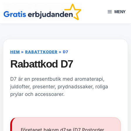
Hoppa
till
MENY
innehåll
HEM
»
RABATTKODER
»
D7
Rabattkod D7
D7 är en presentbutik med aromaterapi,
juldofter, presenter, prydnadssaker, roliga
prylar och accessoarer.
Företaget bakom d7.se (D7 Postorder