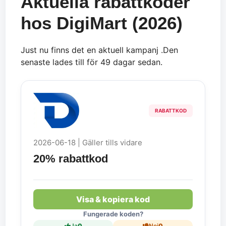
Aktuella rabattkoder
hos DigiMart (2026)
Just nu finns det en aktuell kampanj .Den
senaste lades till för 49 dagar sedan.
RABATTKOD
2026-06-18 | Gäller tills vidare
20% rabattkod
Visa & kopiera kod
Fungerade koden?
Ja
0
Nej
0