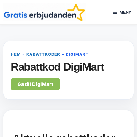
Hoppa
till
MENY
innehåll
HEM
»
RABATTKODER
»
DIGIMART
Rabattkod DigiMart
Gå till DigiMart