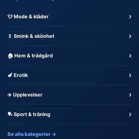
›
👕 Mode & kläder
›
💄 Smink & skönhet
›
🏠 Hem & trädgård
›
🍆 Erotik
›
✈️ Upplevelser
›
🏓 Sport & träning
Se alla kategorier →