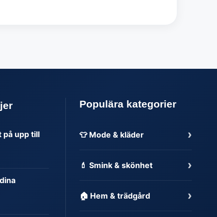
Populära kategorier
jer
›
på upp till
👕 Mode & kläder
›
💄 Smink & skönhet
dina
›
🏠 Hem & trädgård