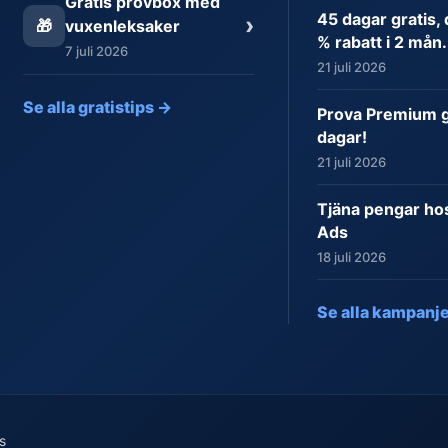
Gratis provbox med
45 dagar gratis,
›
🎁
vuxenleksaker
% rabatt i 2 mån.
7 juli 2026
21 juli 2026
Se alla gratistips →
Prova Premium gr
dagar!
21 juli 2026
Tjäna pengar ho
Ads
18 juli 2026
Se alla kampanj
s