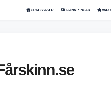
GRATISSAKER
TJÄNA PENGAR
VARU
Fårskinn.se