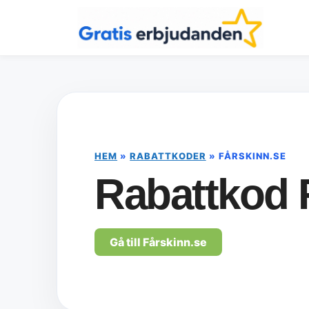
Hoppa
till
innehåll
HEM
»
RABATTKODER
»
FÅRSKINN.SE
Rabattkod 
Gå till Fårskinn.se