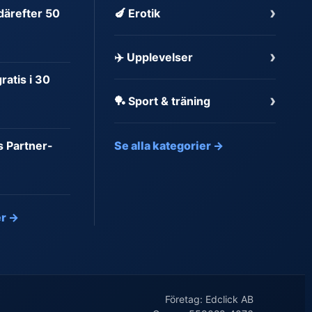
›
 därefter 50
🍆 Erotik
›
✈️ Upplevelser
atis i 30
›
🏓 Sport & träning
s Partner-
Se alla kategorier →
er →
Företag: Edclick AB