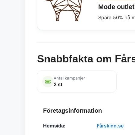
Mode outlet
Spara 50% på m
Snabbfakta om Fårs
Antal kampanjer
2 st
Företagsinformation
Hemsida:
Fårskinn.se