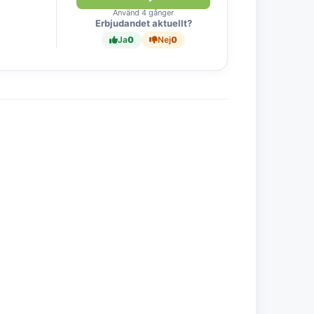
Använd 4 gånger
Erbjudandet aktuellt?
Ja
0
Nej
0