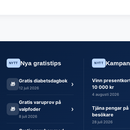
Nya gratistips
Kampan
NYTT
NYTT
Vinn presentkort 
Gratis diabetsdagbok
›
🎁
10 000 kr
12 juli 2026
4 augusti 2026
Gratis varuprov på
›
Tjäna pengar på 
🎁
valpfoder
besökare
8 juli 2026
28 juli 2026