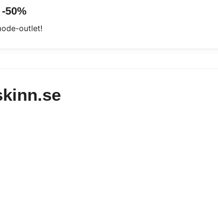
 -50%
ode-outlet!
kinn.se