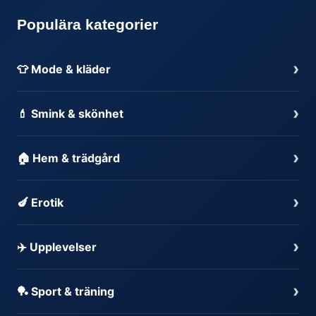
Populära kategorier
›
👕 Mode & kläder
›
💄 Smink & skönhet
›
🏠 Hem & trädgård
›
🍆 Erotik
›
✈️ Upplevelser
›
🏓 Sport & träning