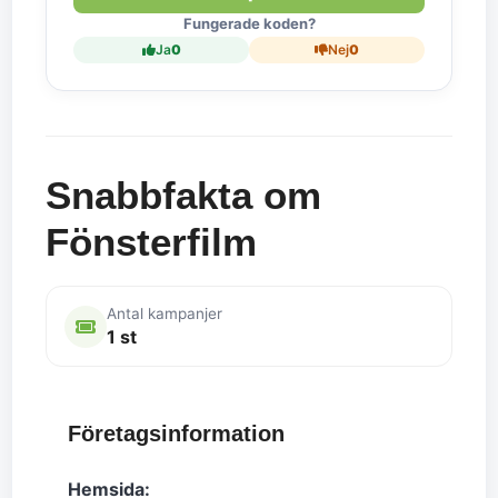
Fungerade koden?
Ja
0
Nej
0
Snabbfakta om
Fönsterfilm
Antal kampanjer
1 st
Företagsinformation
Hemsida: