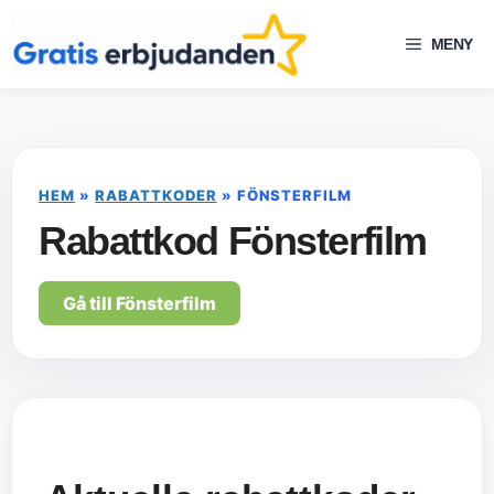
Hoppa
till
MENY
innehåll
HEM
»
RABATTKODER
»
FÖNSTERFILM
Rabattkod Fönsterfilm
Gå till Fönsterfilm