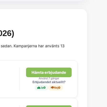
026)
ar sedan. Kampanjerna har använts 13
Hämta erbjudande
Använd 7 gånger
Erbjudandet aktuellt?
Ja
0
Nej
0