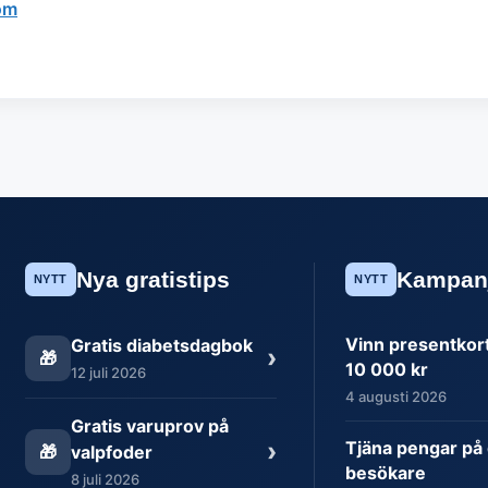
om
Nya gratistips
Kampan
NYTT
NYTT
Vinn presentkort 
Gratis diabetsdagbok
›
🎁
10 000 kr
12 juli 2026
4 augusti 2026
Gratis varuprov på
›
Tjäna pengar på 
🎁
valpfoder
besökare
8 juli 2026