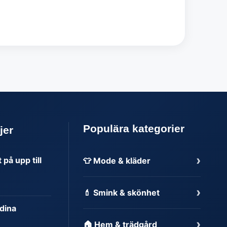
Populära kategorier
jer
›
på upp till
👕 Mode & kläder
›
💄 Smink & skönhet
dina
›
🏠 Hem & trädgård