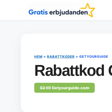
Hoppa
till
innehåll
HEM
»
RABATTKODER
»
GETYOURGUIDE
Rabattkod 
Gå till Getyourguide.com