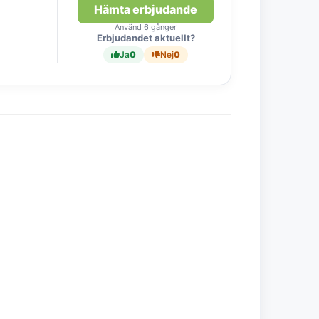
Hämta erbjudande
Använd 6 gånger
Erbjudandet aktuellt?
Ja
0
Nej
0