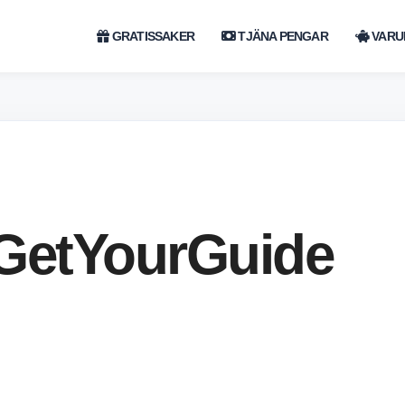
GRATISSAKER
TJÄNA PENGAR
VARU
GetYourGuide