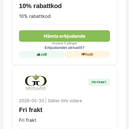
10% rabattkod
10% rabattkod
Hämta erbjudande
Använd 5 gånger
Erbjudandet aktuellt?
Ja
0
Nej
0
FRI FRAKT
2026-05-30 | Gäller tills vidare
Fri frakt
Fri frakt