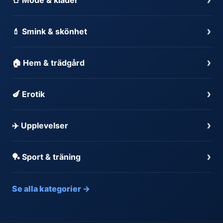
›
💄 Smink & skönhet
›
🏠 Hem & trädgård
›
🍆 Erotik
›
✈️ Upplevelser
›
🏓 Sport & träning
Se alla kategorier →