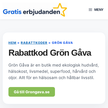
Hoppa
till
MENY
innehåll
HEM
»
RABATTKODER
»
GRÖN GÅVA
Rabattkod Grön Gåva
Grön Gåva är en butik med ekologisk hudvård,
hälsokost, livsmedel, superfood, hårvård och
oljor. Allt för en hälsosam och hållbar livsstil.
Gå till Grongava.se