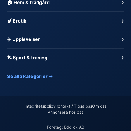
›
🏠 Hem & trädgård
›
🍆 Erotik
›
✈️ Upplevelser
›
🏓 Sport & träning
Se alla kategorier →
Integritetspolicy
Kontakt / Tipsa oss
Om oss
Annonsera hos oss
Företag: Edclick AB