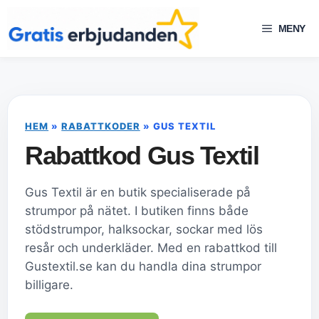
Hoppa
till
MENY
innehåll
HEM
»
RABATTKODER
»
GUS TEXTIL
Rabattkod Gus Textil
Gus Textil är en butik specialiserade på
strumpor på nätet. I butiken finns både
stödstrumpor, halksockar, sockar med lös
resår och underkläder. Med en rabattkod till
Gustextil.se kan du handla dina strumpor
billigare.