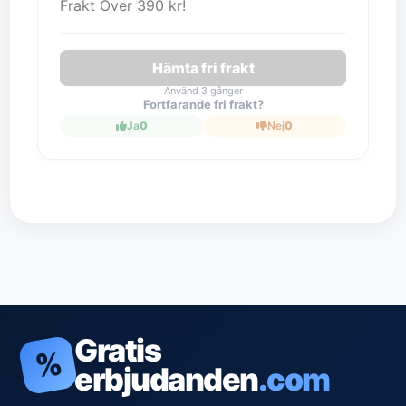
Frakt Över 390 kr!
Hämta fri frakt
Använd 3 gånger
Fortfarande fri frakt?
Ja
0
Nej
0
Gratis
%
erbjudanden
.com