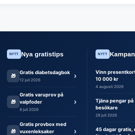
Nya gratistips
Kampan
NYTT
NYTT
Vinn presentkort 
Gratis diabetsdagbok
›
🎁
10 000 kr
12 juli 2026
4 augusti 2026
Gratis varuprov på
›
Tjäna pengar på 
🎁
valpfoder
besökare
8 juli 2026
28 juli 2026
Gratis provbox med
45 dagar gratis,
›
🎁
vuxenleksaker