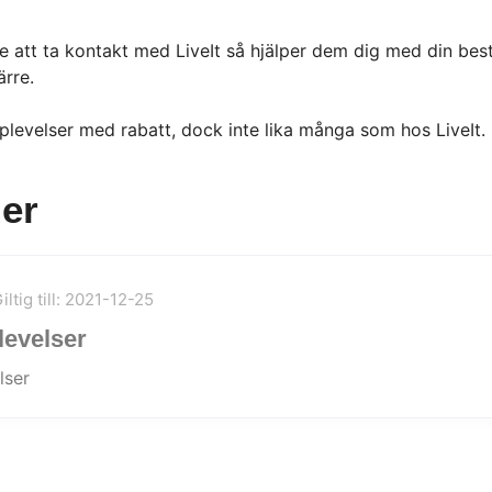
e att ta kontakt med LiveIt så hjälper dem dig med din best
ärre.
levelser med rabatt, dock inte lika många som hos LiveIt.
er
iltig till: 2021-12-25
levelser
lser