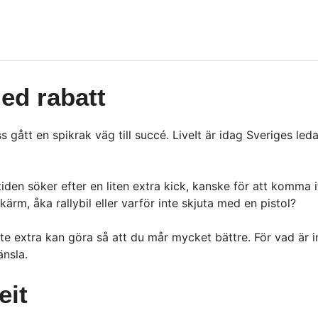
ed rabatt
s gått en spikrak väg till succé. LiveIt är idag Sveriges l
 tiden söker efter en liten extra kick, kanske för att komma 
ärm, åka rallybil eller varför inte skjuta med en pistol?
ite extra kan göra så att du mår mycket bättre. För vad är i
änsla.
eit