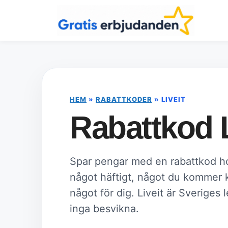
Hoppa
till
innehåll
HEM
»
RABATTKODER
»
LIVEIT
Rabattkod L
Spar pengar med en rabattkod hos
något häftigt, något du kommer ko
något för dig. Liveit är Sveriges
inga besvikna.