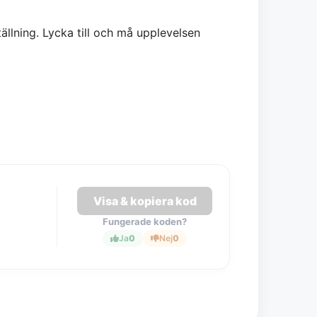
ällning. Lycka till och må upplevelsen
Visa & kopiera kod
Fungerade koden?
Ja
0
Nej
0