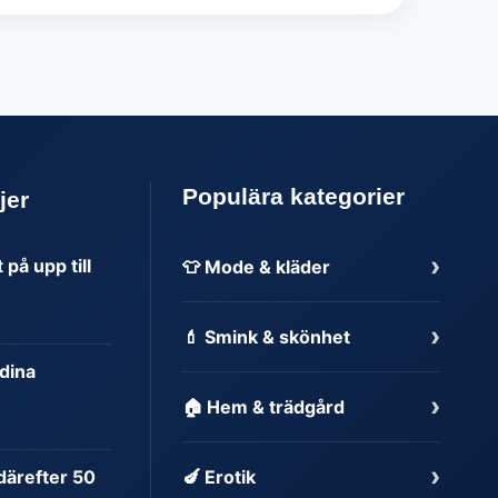
Populära kategorier
jer
›
på upp till
👕 Mode & kläder
›
💄 Smink & skönhet
dina
›
🏠 Hem & trädgård
›
 därefter 50
🍆 Erotik