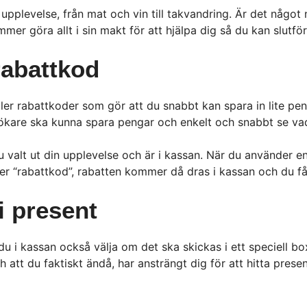
n upplevelse, från mat och vin till takvandring. Är det något
mer göra allt i sin makt för att hjälpa dig så du kan slutför
rabattkod
ler rabattkoder som gör att du snabbt kan spara in lite peng
ökare ska kunna spara pengar och enkelt och snabbt se vad
valt ut din upplevelse och är i kassan. När du använder en 
r “rabattkod”, rabatten kommer då dras i kassan och du får 
i present
u i kassan också välja om det ska skickas i ett speciell 
ch att du faktiskt ändå, har ansträngt dig för att hitta prese