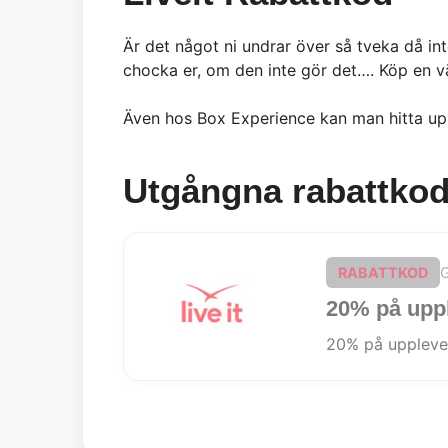
Är det något ni undrar över så tveka då int
chocka er, om den inte gör det…. Köp en v
Även hos Box Experience kan man hitta upp
Utgångna rabattkod
G
RABATTKOD
20% på upp
20% på uppleve