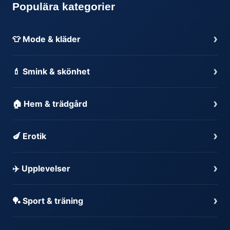
Populära kategorier
›
👕 Mode & kläder
›
💄 Smink & skönhet
›
🏠 Hem & trädgård
›
🍆 Erotik
›
✈️ Upplevelser
›
🏓 Sport & träning