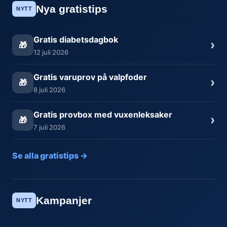
Nya gratistips
NYTT
Gratis diabetsdagbok
›
🎁
12 juli 2026
Gratis varuprov på valpfoder
›
🎁
8 juli 2026
Gratis provbox med vuxenleksaker
›
🎁
7 juli 2026
Se alla gratistips →
Kampanjer
NYTT