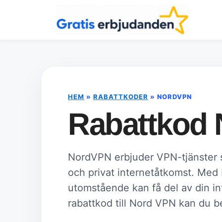
Hoppa
till
innehåll
HEM
»
RABATTKODER
»
NORDVPN
Rabattkod
NordVPN erbjuder VPN-tjänster s
och privat internetåtkomst. Med
utomstående kan få del av din in
rabattkod till Nord VPN kan du be