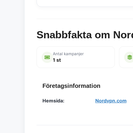
Snabbfakta om No
Antal kampanjer
1 st
Företagsinformation
Hemsida:
Nordvpn.com