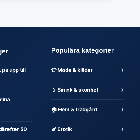
Populära kategorier
jer
›
på upp till
👕 Mode & kläder
›
💄 Smink & skönhet
dina
›
🏠 Hem & trädgård
›
 därefter 50
🍆 Erotik