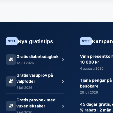
Nya gratistips
Kampan
NYTT
NYTT
Vinn presentkort 
Gratis diabetsdagbok
›
🎁
10 000 kr
12 juli 2026
4 augusti 2026
Gratis varuprov på
›
Tjäna pengar på 
🎁
valpfoder
besökare
8 juli 2026
28 juli 2026
Gratis provbox med
45 dagar gratis,
›
🎁
vuxenleksaker
% rabatt i 2 mån.
7 juli 2026