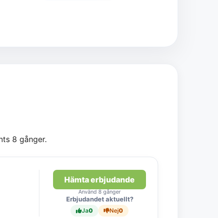
nts 8 gånger.
Hämta erbjudande
Använd 8 gånger
Erbjudandet aktuellt?
Ja
0
Nej
0