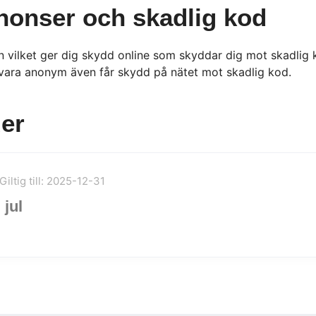
onser och skadlig kod
 vilket ger dig skydd online som skyddar dig mot skadlig
t vara anonym även får skydd på nätet mot skadlig kod.
er
Giltig till: 2025-12-31
 jul