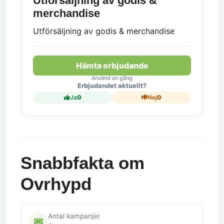
Utförsäljning av godis &
merchandise
Utförsäljning av godis & merchandise
Hämta erbjudande
Använd en gång
Erbjudandet aktuellt?
Ja
0
Nej
0
Snabbfakta om
Ovrhypd
Antal kampanjer