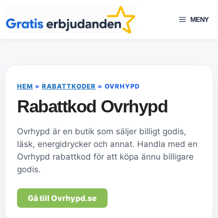
Hoppa
till
MENY
innehåll
HEM
»
RABATTKODER
»
OVRHYPD
Rabattkod Ovrhypd
Ovrhypd är en butik som säljer billigt godis,
läsk, energidrycker och annat. Handla med en
Ovrhypd rabattkod för att köpa ännu billigare
godis.
Gå till Ovrhypd.se