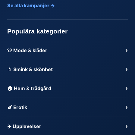
Se alla kampanjer →
Populära kategorier
›
👕 Mode & kläder
›
💄 Smink & skönhet
›
🏠 Hem & trädgård
›
🍆 Erotik
›
✈️ Upplevelser