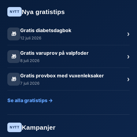
Nya gratistips
NYTT
Gratis diabetsdagbok
›
🎁
12 juli 2026
Gratis varuprov på valpfoder
›
🎁
8 juli 2026
Gratis provbox med vuxenleksaker
›
🎁
7 juli 2026
Se alla gratistips →
Kampanjer
NYTT