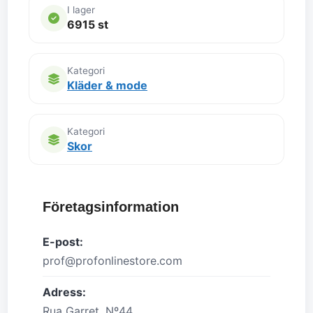
I lager
6915 st
Kategori
Kläder & mode
Kategori
Skor
Företagsinformation
E-post:
prof@profonlinestore.com
Adress:
Rua Garret, Nº44,