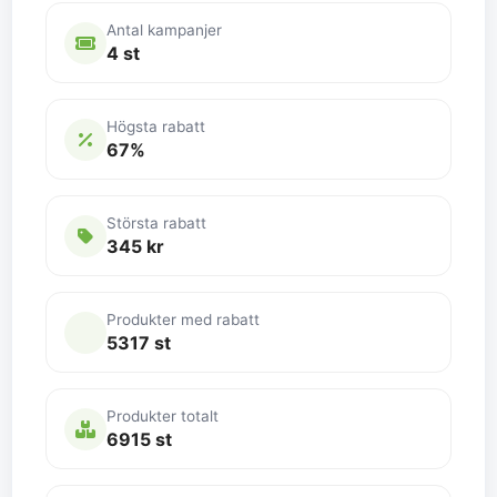
Antal kampanjer
4 st
Högsta rabatt
67%
Största rabatt
345 kr
Produkter med rabatt
5317 st
Produkter totalt
6915 st