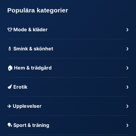
Populära kategorier
›
👕 Mode & kläder
›
💄 Smink & skönhet
›
🏠 Hem & trädgård
›
🍆 Erotik
›
✈️ Upplevelser
›
🏓 Sport & träning