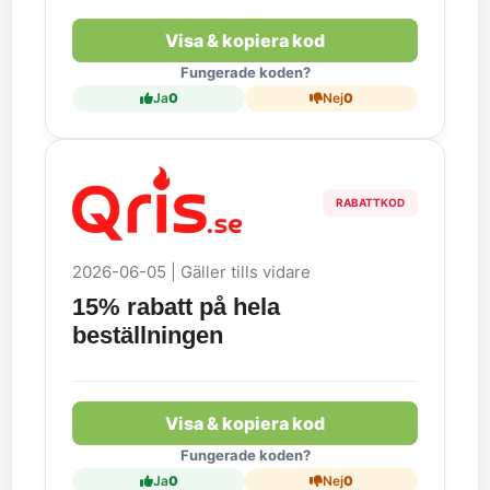
Visa & kopiera kod
Fungerade koden?
Ja
0
Nej
0
RABATTKOD
2026-06-05 | Gäller tills vidare
15% rabatt på hela
beställningen
Visa & kopiera kod
Fungerade koden?
Ja
0
Nej
0