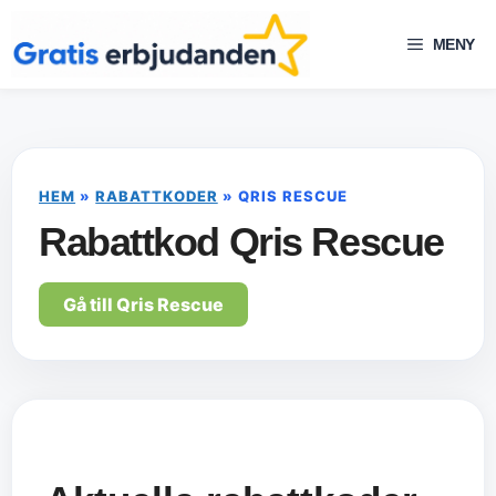
Hoppa
till
MENY
innehåll
HEM
»
RABATTKODER
»
QRIS RESCUE
Rabattkod Qris Rescue
Gå till Qris Rescue