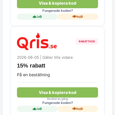
Visa & kopiera kod
Fungerade koden?
Ja
0
Nej
0
RABATTKOD
2026-06-05 | Gäller tills vidare
15% rabatt
På en beställning
Visa & kopiera kod
Använd en gång
Fungerade koden?
Ja
0
Nej
0