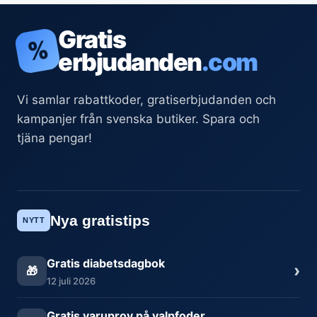
Gratis
%
erbjudanden
.com
Vi samlar rabattkoder, gratiserbjudanden och
kampanjer från svenska butiker. Spara och
tjäna pengar!
Nya gratistips
NYTT
Gratis diabetsdagbok
›
🎁
12 juli 2026
Gratis varuprov på valpfoder