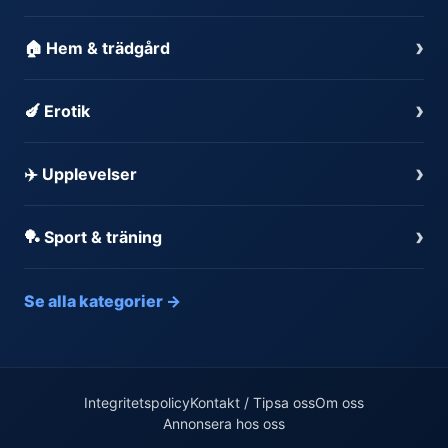
›
🏠 Hem & trädgård
›
🍆 Erotik
›
✈️ Upplevelser
›
🏓 Sport & träning
Se alla kategorier →
Integritetspolicy
Kontakt / Tipsa oss
Om oss
Annonsera hos oss