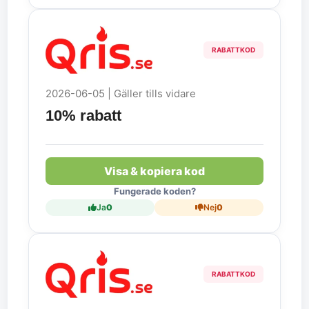
RABATTKOD
2026-06-05 | Gäller tills vidare
10% rabatt
Visa & kopiera kod
Fungerade koden?
Ja
0
Nej
0
RABATTKOD