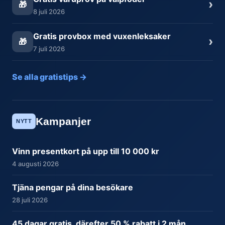
›
🎁
8 juli 2026
Gratis provbox med vuxenleksaker
›
🎁
7 juli 2026
Se alla gratistips →
Kampanjer
NYTT
Vinn presentkort på upp till 10 000 kr
4 augusti 2026
Tjäna pengar på dina besökare
28 juli 2026
45 dagar gratis, därefter 50 % rabatt i 2 mån.