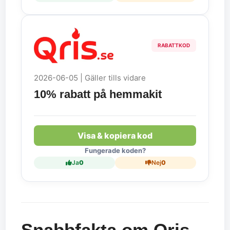
RABATTKOD
2026-06-05 | Gäller tills vidare
10% rabatt på hemmakit
Visa & kopiera kod
Fungerade koden?
Ja
0
Nej
0
Snabbfakta om Qris