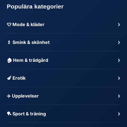
Populära kategorier
›
👕 Mode & kläder
›
💄 Smink & skönhet
›
🏠 Hem & trädgård
›
🍆 Erotik
›
✈️ Upplevelser
›
🏓 Sport & träning