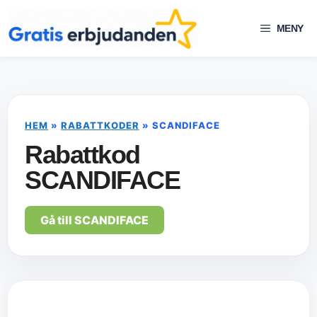
Hoppa
till
MENY
innehåll
HEM
»
RABATTKODER
»
SCANDIFACE
Rabattkod
SCANDIFACE
Gå till SCANDIFACE