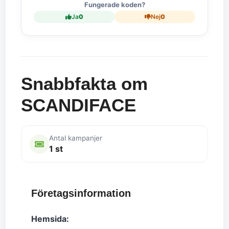
Fungerade koden?
Ja
0
Nej
0
Snabbfakta om
SCANDIFACE
Antal kampanjer
1 st
Företagsinformation
Hemsida: