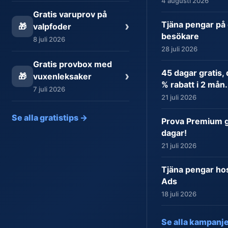
4 augusti 2026
Gratis varuprov på
›
Tjäna pengar på 
🎁
valpfoder
besökare
8 juli 2026
28 juli 2026
Gratis provbox med
45 dagar gratis,
›
🎁
vuxenleksaker
% rabatt i 2 mån.
7 juli 2026
21 juli 2026
Se alla gratistips →
Prova Premium gr
dagar!
21 juli 2026
Tjäna pengar ho
Ads
18 juli 2026
Se alla kampanj