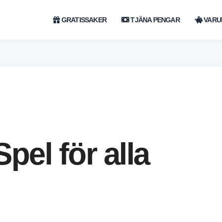
GRATISSAKER
TJÄNA PENGAR
VARU
pel för alla