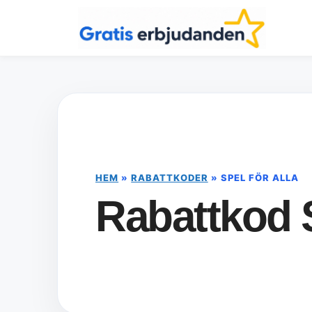
Hoppa
till
innehåll
HEM
»
RABATTKODER
»
SPEL FÖR ALLA
Rabattkod S