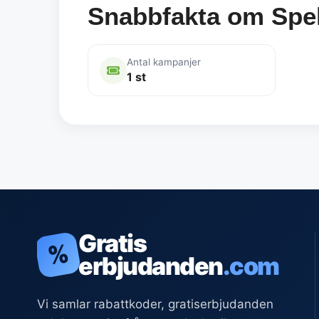
Snabbfakta om Spel 
Antal kampanjer
1 st
Gratis
%
erbjudanden
.com
Vi samlar rabattkoder, gratiserbjudanden