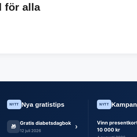
för alla
Nya gratistips
Kampan
NYTT
NYTT
Vinn presentkort 
Gratis diabetsdagbok
›
🎁
10 000 kr
12 juli 2026