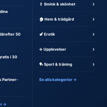
›
💄 Smink & skönhet
dina
›
🏠 Hem & trädgård
›
 därefter 50
🍆 Erotik
›
✈️ Upplevelser
atis i 30
›
🏓 Sport & träning
s Partner-
Se alla kategorier →
er →