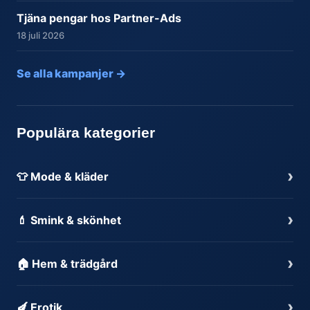
Tjäna pengar hos Partner-Ads
18 juli 2026
Se alla kampanjer →
Populära kategorier
›
👕 Mode & kläder
›
💄 Smink & skönhet
›
🏠 Hem & trädgård
›
🍆 Erotik