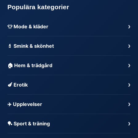
Populära kategorier
›
👕 Mode & kläder
›
💄 Smink & skönhet
›
🏠 Hem & trädgård
›
🍆 Erotik
›
✈️ Upplevelser
›
🏓 Sport & träning