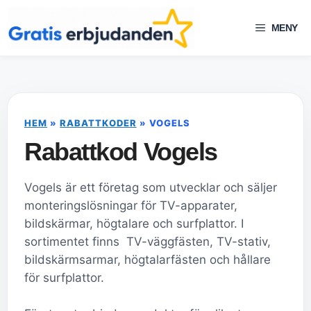
Hoppa
till
MENY
innehåll
HEM
»
RABATTKODER
»
VOGELS
Rabattkod Vogels
Vogels är ett företag som utvecklar och säljer
monteringslösningar för TV-apparater,
bildskärmar, högtalare och surfplattor. I
sortimentet finns TV-väggfästen, TV-stativ,
bildskärmsarmar, högtalarfästen och hållare
för surfplattor.