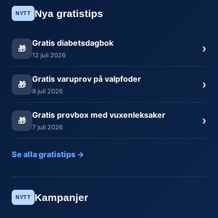
Nya gratistips
NYTT
Gratis diabetsdagbok
›
🎁
12 juli 2026
Gratis varuprov på valpfoder
›
🎁
8 juli 2026
Gratis provbox med vuxenleksaker
›
🎁
7 juli 2026
Se alla gratistips →
Kampanjer
NYTT