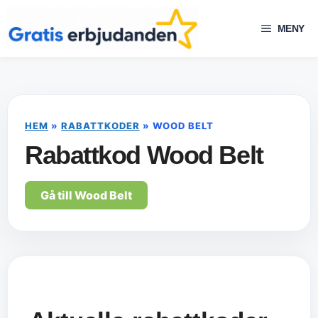
Hoppa
till
MENY
innehåll
HEM
»
RABATTKODER
»
WOOD BELT
Rabattkod Wood Belt
Gå till Wood Belt