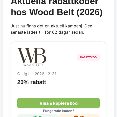
Aktuella rabattkoder
hos Wood Belt (2026)
Just nu finns det en aktuell kampanj .Den
senaste lades till för 62 dagar sedan.
RABATTKOD
Giltig till: 2026-12-31
20% rabatt
Visa & kopiera kod
Fungerade koden?
Ja
0
Nej
0