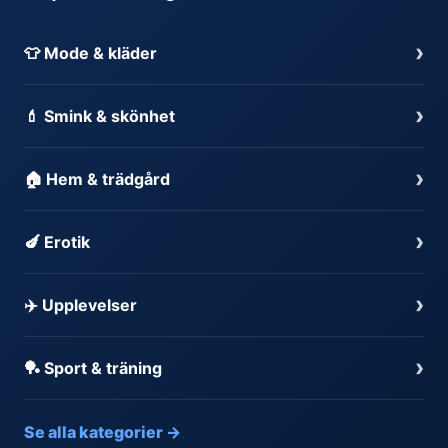
›
👕 Mode & kläder
›
💄 Smink & skönhet
›
🏠 Hem & trädgård
›
🍆 Erotik
›
✈️ Upplevelser
›
🏓 Sport & träning
Se alla kategorier →