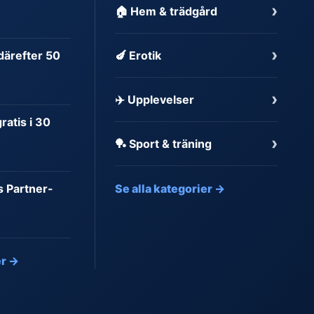
›
🏠 Hem & trädgård
›
 därefter 50
🍆 Erotik
›
✈️ Upplevelser
atis i 30
›
🏓 Sport & träning
s Partner-
Se alla kategorier →
er →