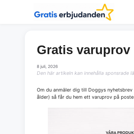
Hoppa
till
innehåll
Gratis varuprov
8 juli, 2026
Den här artikeln kan innehålla sponsrade l
Om du anmäler dig till Doggys nyhetsbrev 
ålder) så får du hem ett varuprov på poste