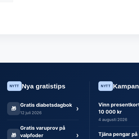
Nya gratistips
Kampan
NYTT
NYTT
Vinn presentkort 
Gratis diabetsdagbok
›
🎁
10 000 kr
12 juli 2026
4 augusti 2026
Gratis varuprov på
›
Tjäna pengar på 
🎁
valpfoder