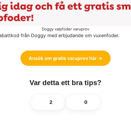
Doggy valpfoder varuprov
n rabattkod från Doggy med erbjudande om vuxenfoder.
Ansök om gratis varuprov här →
Var detta ett bra tips?
👍
👎
2
0