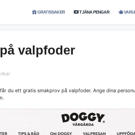
GRATISSAKER
TJÄNA PENGAR
VARU
 på valpfoder
änkar
får du ett gratis smakprov på valpfoder. Ange dina personu
n.