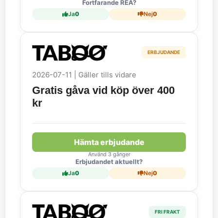
Fortfarande REA?
Ja
0
Nej
0
ERBJUDANDE
2026-07-11 | Gäller tills vidare
Gratis gåva vid köp över 400
kr
Hämta erbjudande
Använd 3 gånger
Erbjudandet aktuellt?
Ja
0
Nej
0
FRI FRAKT