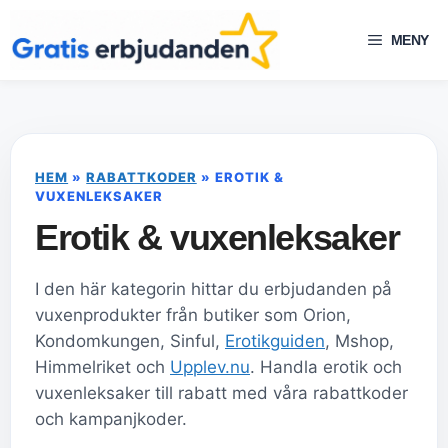
Hoppa
till
MENY
innehåll
HEM
»
RABATTKODER
»
EROTIK &
VUXENLEKSAKER
Erotik & vuxenleksaker
I den här kategorin hittar du erbjudanden på
vuxenprodukter från butiker som Orion,
Kondomkungen, Sinful,
Erotikguiden
, Mshop,
Himmelriket och
Upplev.nu
. Handla erotik och
vuxenleksaker till rabatt med våra rabattkoder
och kampanjkoder.