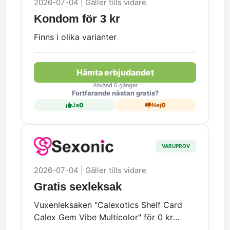
2026-07-04 | Gäller tills vidare
Kondom för 3 kr
Finns i olika varianter
Hämta erbjudandet
Använd 6 gånger
Fortfarande nästan gratis?
Ja
0
Nej
0
VARUPROV
2026-07-04 | Gäller tills vidare
Gratis sexleksak
Vuxenleksaken "Calexotics Shelf Card
Calex Gem Vibe Multicolor" för 0 kr
(frakt tillkommer).