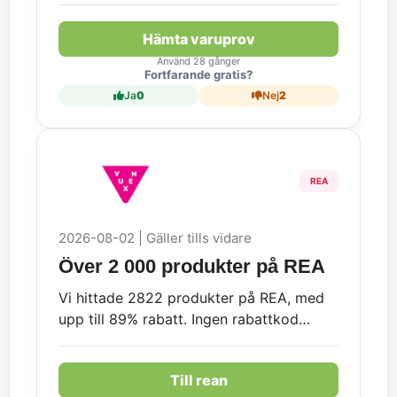
Hämta varuprov
Använd 28 gånger
Fortfarande gratis?
Ja
0
Nej
2
REA
2026-08-02 | Gäller tills vidare
Över 2 000 produkter på REA
Vi hittade 2822 produkter på REA, med
upp till 89% rabatt. Ingen rabattkod
krävs.
Till rean