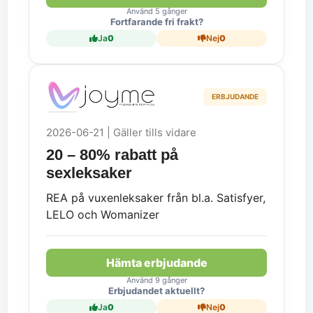
Använd 5 gånger
Fortfarande fri frakt?
Ja
0
Nej
0
ERBJUDANDE
2026-06-21 | Gäller tills vidare
20 – 80% rabatt på
sexleksaker
REA på vuxenleksaker från bl.a. Satisfyer,
LELO och Womanizer
Hämta erbjudande
Använd 9 gånger
Erbjudandet aktuellt?
Ja
0
Nej
0