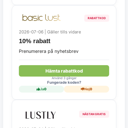
RABATTKOD
2026-07-06 | Gäller tills vidare
10% rabatt
Prenumerera på nyhetsbrev
Hämta rabattkod
Använd 3 gånger
Fungerade koden?
Ja
0
Nej
0
NÄSTAN GRATIS