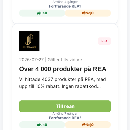
Använd 4 gånger
Fortfarande REA?
Ja
0
Nej
0
REA
2026-07-27 | Gäller tills vidare
Över 4 000 produkter på REA
Vi hittade 4037 produkter på REA, med
upp till 10% rabatt. Ingen rabattkod
krävs.
Till rean
Använd 7 gånger
Fortfarande REA?
Ja
0
Nej
0