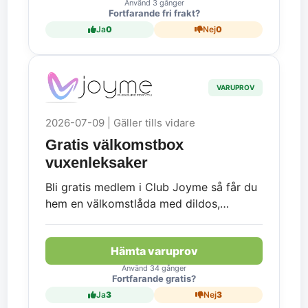
Använd 3 gånger
Fortfarande fri frakt?
Ja
0
Nej
0
VARUPROV
2026-07-09 | Gäller tills vidare
Gratis välkomstbox
vuxenleksaker
Bli gratis medlem i Club Joyme så får du
hem en välkomstlåda med dildos,
vibratorer m.m. Helt fraktfritt och utan
kostnad!
Hämta varuprov
Använd 34 gånger
Fortfarande gratis?
Ja
3
Nej
3