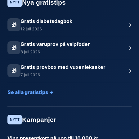
Nya gratistips
NYTT
Gratis diabetsdagbok
›
🎁
12 juli 2026
Gratis varuprov på valpfoder
›
🎁
8 juli 2026
Gratis provbox med vuxenleksaker
›
🎁
7 juli 2026
Se alla gratistips →
Kampanjer
NYTT
Vinn presentkort på upp till 10 000 kr