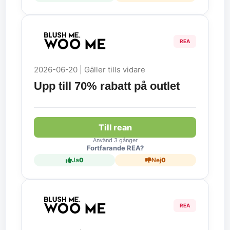
REA
2026-06-20 | Gäller tills vidare
Upp till 70% rabatt på outlet
Till rean
Använd 3 gånger
Fortfarande REA?
Ja
0
Nej
0
REA