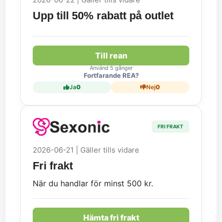
Upp till 50% rabatt på outlet
Till rean
Använd 5 gånger
Fortfarande REA?
Ja
0
Nej
0
FRI FRAKT
2026-06-21 | Gäller tills vidare
Fri frakt
När du handlar för minst 500 kr.
Hämta fri frakt