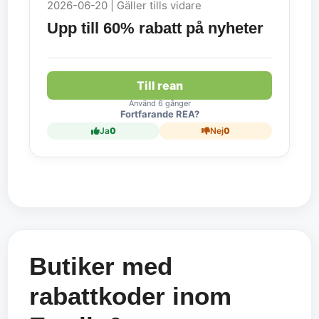
2026-06-20 | Gäller tills vidare
Upp till 60% rabatt på nyheter
Till rean
Använd 6 gånger
Fortfarande REA?
Ja
0
Nej
0
Butiker med
rabattkoder inom