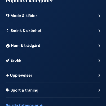
Populära kategorier
›
👕 Mode & kläder
›
💄 Smink & skönhet
›
🏠 Hem & trädgård
›
🍆 Erotik
›
✈️ Upplevelser
›
🏓 Sport & träning
Se alla kategorier →