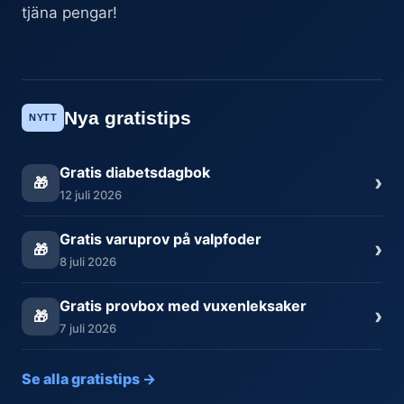
tjäna pengar!
Nya gratistips
NYTT
Gratis diabetsdagbok
›
🎁
12 juli 2026
Gratis varuprov på valpfoder
›
🎁
8 juli 2026
Gratis provbox med vuxenleksaker
›
🎁
7 juli 2026
Se alla gratistips →