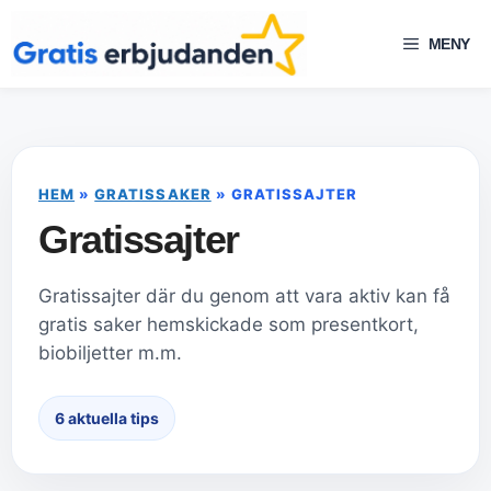
Hoppa
till
MENY
innehåll
HEM
»
GRATISSAKER
»
GRATISSAJTER
Gratissajter
Gratissajter där du genom att vara aktiv kan få
gratis saker hemskickade som presentkort,
biobiljetter m.m.
6 aktuella tips