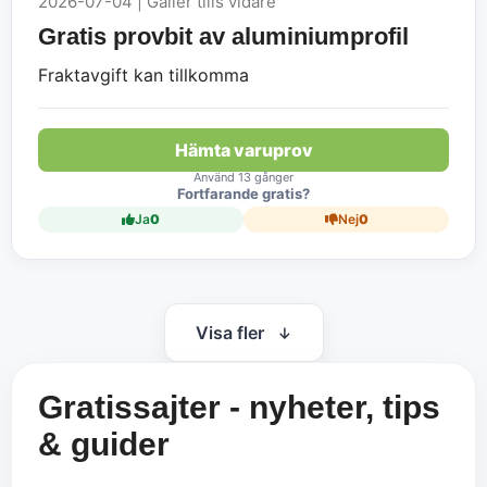
2026-07-04 | Gäller tills vidare
Gratis provbit av aluminiumprofil
Fraktavgift kan tillkomma
Hämta varuprov
Använd 13 gånger
Fortfarande gratis?
Ja
0
Nej
0
Visa fler
Gratissajter - nyheter, tips
& guider