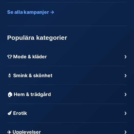
Se alla kampanjer →
Populära kategorier
›
👕 Mode & kläder
›
💄 Smink & skönhet
›
🏠 Hem & trädgård
›
🍆 Erotik
›
✈️ Upplevelser