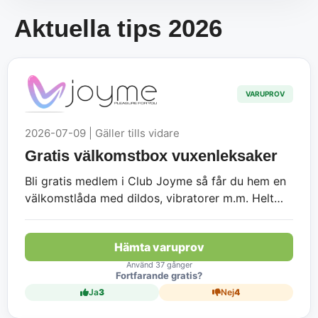
Aktuella tips 2026
VARUPROV
2026-07-09 | Gäller tills vidare
Gratis välkomstbox vuxenleksaker
Bli gratis medlem i Club Joyme så får du hem en
välkomstlåda med dildos, vibratorer m.m. Helt
fraktfritt och utan kostnad!
Hämta varuprov
Använd 37 gånger
Fortfarande gratis?
Ja
3
Nej
4