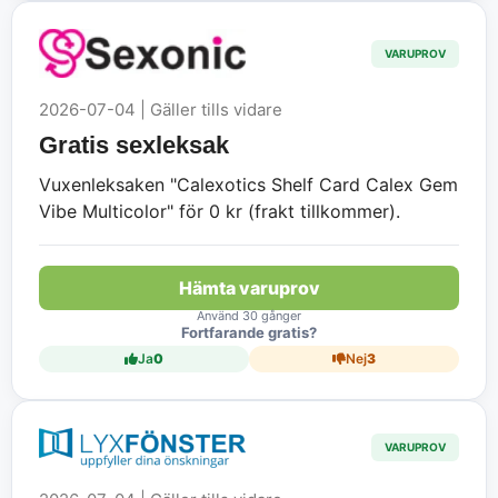
VARUPROV
2026-07-04 | Gäller tills vidare
Gratis sexleksak
Vuxenleksaken "Calexotics Shelf Card Calex Gem
Vibe Multicolor" för 0 kr (frakt tillkommer).
Hämta varuprov
Använd 30 gånger
Fortfarande gratis?
Ja
0
Nej
3
VARUPROV