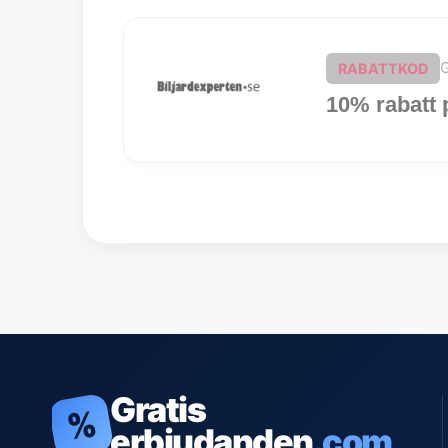
G
RABATTKOD
10% rabatt 
Gratis
%
erbjudanden
.com