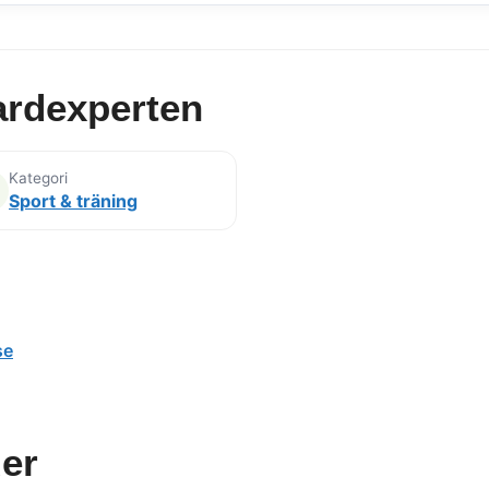
ardexperten
Kategori
Sport & träning
se
er