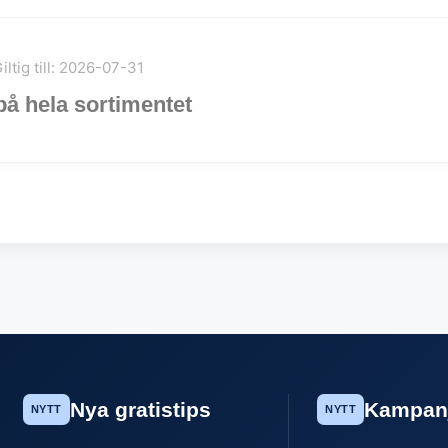
iltig till: 2026-07-31
på hela sortimentet
Nya gratistips
Kampan
NYTT
NYTT