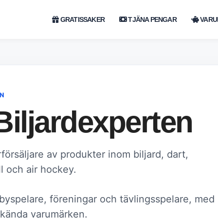
GRATISSAKER
TJÄNA PENGAR
VARU
EN
Biljardexperten
försäljare av produkter inom biljard, dart,
l och air hockey.
bbyspelare, föreningar och tävlingsspelare, med
n kända varumärken.