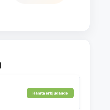
)
Hämta erbjudande