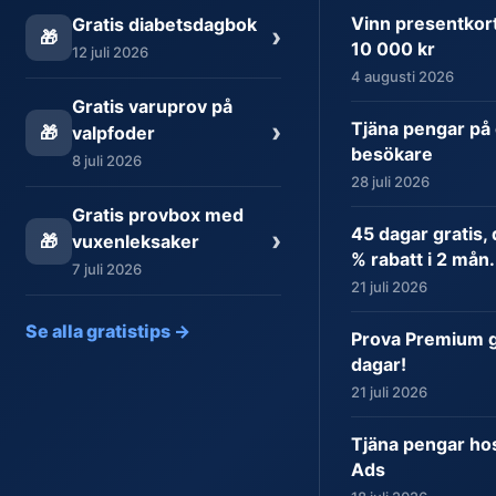
Vinn presentkort 
Gratis diabetsdagbok
›
🎁
10 000 kr
12 juli 2026
4 augusti 2026
Gratis varuprov på
›
Tjäna pengar på 
🎁
valpfoder
besökare
8 juli 2026
28 juli 2026
Gratis provbox med
45 dagar gratis,
›
🎁
vuxenleksaker
% rabatt i 2 mån.
7 juli 2026
21 juli 2026
Se alla gratistips →
Prova Premium gr
dagar!
21 juli 2026
Tjäna pengar ho
Ads