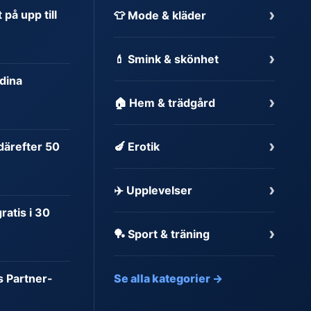
›
på upp till
👕 Mode & kläder
›
💄 Smink & skönhet
dina
›
🏠 Hem & trädgård
›
 därefter 50
🍆 Erotik
›
✈️ Upplevelser
atis i 30
›
🏓 Sport & träning
s Partner-
Se alla kategorier →