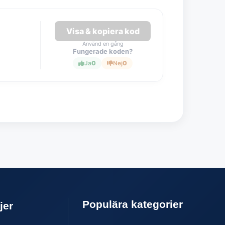
Visa & kopiera kod
Använd en gång
Fungerade koden?
Ja
0
Nej
0
Populära kategorier
jer