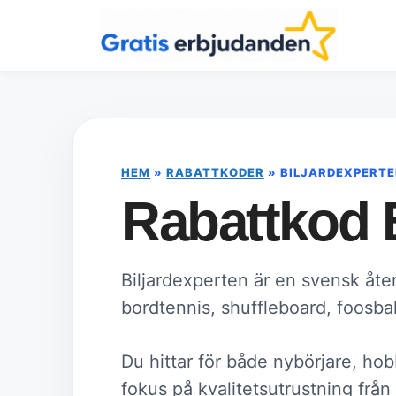
Hoppa
till
innehåll
HEM
»
RABATTKODER
»
BILJARDEXPERT
Rabattkod 
Biljardexperten är en svensk åter
bordtennis, shuffleboard, foosbal
Du hittar för både nybörjare, ho
fokus på kvalitetsutrustning frå