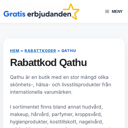
Hoppa
till
MENY
innehåll
HEM
»
RABATTKODER
»
QATHU
Rabattkod Qathu
Qathu är en butik med en stor mängd olika
skönhets-, hälsa- och livsstilsprodukter från
internationella varumärken.
I sortimentet finns bland annat hudvård,
makeup, hårvård, parfymer, kroppsvård,
hygienprodukter, kosttillskott, nagelvård,