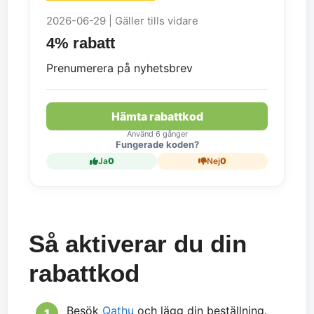
2026-06-29 | Gäller tills vidare
4% rabatt
Prenumerera på nyhetsbrev
Hämta rabattkod
Använd 6 gånger
Fungerade koden?
Ja
0
Nej
0
Så aktiverar du din
rabattkod
Besök
Qathu
och lägg din beställning.