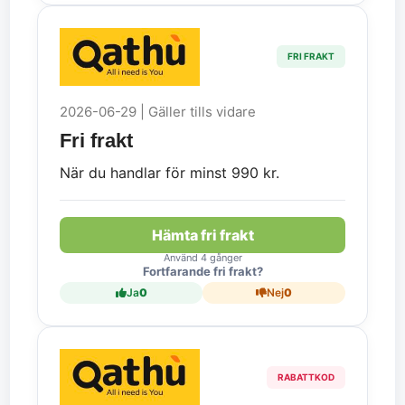
FRI FRAKT
2026-06-29 | Gäller tills vidare
Fri frakt
När du handlar för minst 990 kr.
Hämta fri frakt
Använd 4 gånger
Fortfarande fri frakt?
Ja
0
Nej
0
RABATTKOD