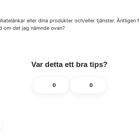
liatelänkar eller dina produkter och/eller tjänster. Äntligen 
med om det jag nämnde ovan?
Var detta ett bra tips?
👍
👎
0
0