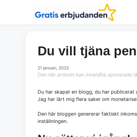
Hoppa
till
innehåll
Du vill tjäna pe
21 januari, 2022
Den här artikeln kan innehålla sponsrade l
Du har skapat en blogg, du har publicerat 
Jag har lärt mig flera saker om monetariseri
Den här bloggen genererar faktiskt inkoms
inställningen.