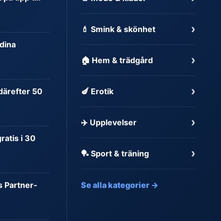
›
💄 Smink & skönhet
dina
›
🏠 Hem & trädgård
›
 därefter 50
🍆 Erotik
›
✈️ Upplevelser
atis i 30
›
🏓 Sport & träning
s Partner-
Se alla kategorier →