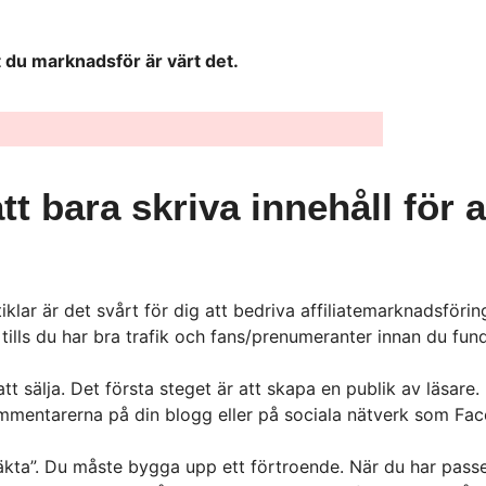
et du marknadsför är värt det.
att bara skriva innehåll för 
klar är det svårt för dig att bedriva affiliatemarknadsföring
ills du har bra trafik och fans/prenumeranter innan du fund
 att sälja. Det första steget är att skapa en publik av läsa
mmentarerna på din blogg eller på sociala nätverk som Face
 ”äkta”. Du måste bygga upp ett förtroende. När du har pass