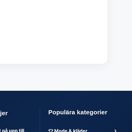
Populära kategorier
jer
›
på upp till
👕 Mode & kläder