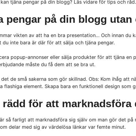
 kan tjäna pengar på din blogg? Läs vidare för tips och råd.
na pengar på din blogg utan
mmar vikten av att ha en bra presentation… Och innan du 
du inte bara är där för att sälja och tjäna pengar.
acera popup-annonser eller sälja produkter för att tjäna en
 erbjudande måste du få dem att se bra ut.
 det de små sakerna som gör skillnad. Obs: Kom ihåg att när
 flashiga element. Skapa bara en funktionell design som gör 
a rädd för att marknadsföra
te är så farligt att marknadsföra sig själv om man gör det på
som delar med sig av värdelösa länkar var femte minut.