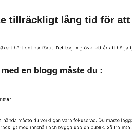
e tillräckligt lång tid för a
äkert hört det här förut. Det tog mig över ett år att börj
r med en blogg måste du :
änster
unna hända måste du verkligen vara fokuserad. Du måste läg
lräckligt med innehåll och bygga upp en publik. Så tro int