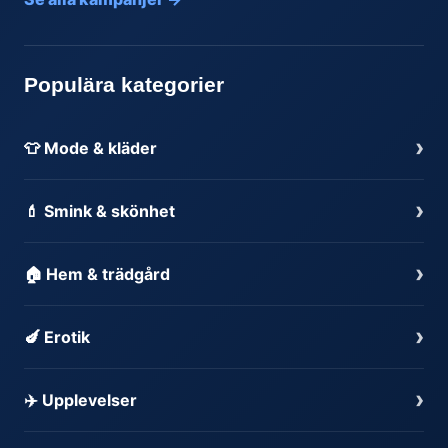
Populära kategorier
›
👕 Mode & kläder
›
💄 Smink & skönhet
›
🏠 Hem & trädgård
›
🍆 Erotik
›
✈️ Upplevelser