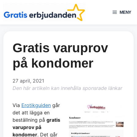
Hoppa
till
MENY
innehåll
Gratis varuprov
på kondomer
27 april, 2021
Den här artikeln kan innehålla sponsrade länkar
Via
Erotikguiden
går
det att lägga en
beställning på
gratis
varuprov på
kondomer
. Det går