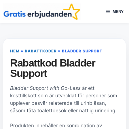
Hoppa
till
MENY
innehåll
HEM
»
RABATTKODER
»
BLADDER SUPPORT
Rabattkod Bladder
Support
Bladder Support with Go-Less
är ett
kosttillskott som är utvecklat för personer som
upplever besvär relaterade till urinblåsan,
såsom täta toalettbesök eller nattlig urinering.
Produkten innehåller en kombination av