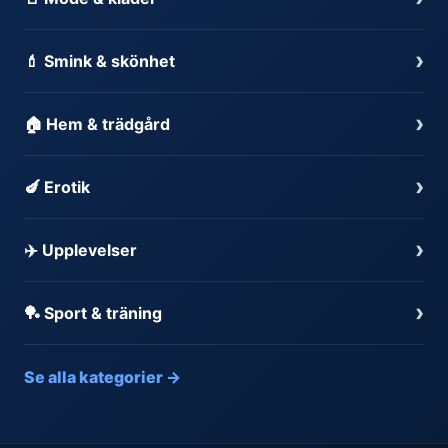
›
💄 Smink & skönhet
›
🏠 Hem & trädgård
›
🍆 Erotik
›
✈️ Upplevelser
›
🏓 Sport & träning
Se alla kategorier →