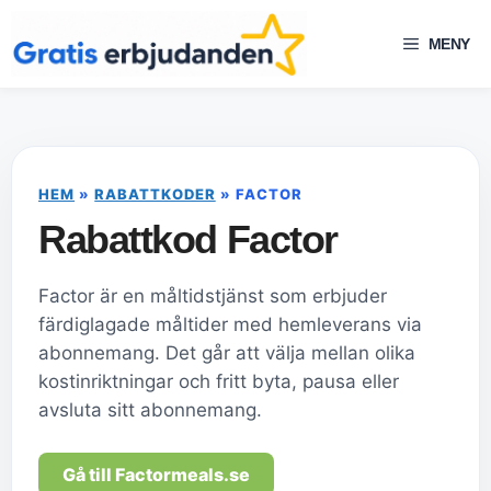
Hoppa
till
MENY
innehåll
HEM
»
RABATTKODER
»
FACTOR
Rabattkod Factor
Factor är en måltidstjänst som erbjuder
färdiglagade måltider med hemleverans via
abonnemang. Det går att välja mellan olika
kostinriktningar och fritt byta, pausa eller
avsluta sitt abonnemang.
Gå till Factormeals.se