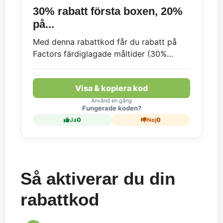
30% rabatt första boxen, 20%
på...
Med denna rabattkod får du rabatt på
Factors färdiglagade måltider (30%
rabatt på första boxen, inklusive fri frakt,
samt 20% rabatt på andra, tredje, fjärde
Visa & kopiera kod
och femte boxen. Fraktkostnad
tillkommer för box 2–5.
Använd en gång
Fungerade koden?
Ja
0
Nej
0
Så aktiverar du din
rabattkod