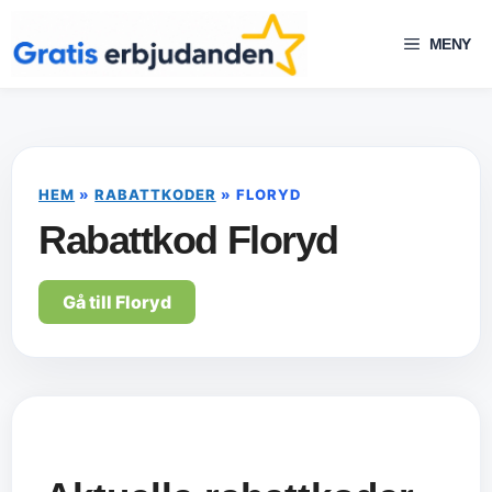
Hoppa
till
MENY
innehåll
HEM
»
RABATTKODER
»
FLORYD
Rabattkod Floryd
Gå till Floryd