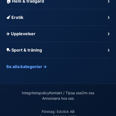
›
🏠 Hem & trädgård
›
🍆 Erotik
›
✈️ Upplevelser
›
🏓 Sport & träning
Se alla kategorier →
Integritetspolicy
Kontakt / Tipsa oss
Om oss
Annonsera hos oss
Företag: Edclick AB