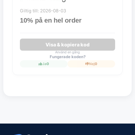
Giltig till: 2026-08-03
10% på en hel order
Visa & kopiera kod
Använd en gång
Fungerade koden?
Ja
0
Nej
0