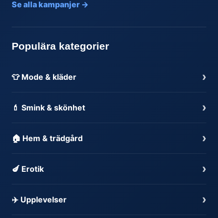
Se alla kampanjer →
Populära kategorier
›
👕 Mode & kläder
›
💄 Smink & skönhet
›
🏠 Hem & trädgård
›
🍆 Erotik
›
✈️ Upplevelser