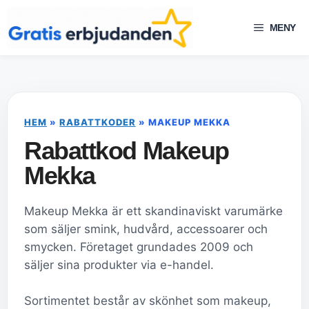
Hoppa
till
MENY
innehåll
HEM
»
RABATTKODER
»
MAKEUP MEKKA
Rabattkod Makeup
Mekka
Makeup Mekka är ett skandinaviskt varumärke
som säljer smink, hudvård, accessoarer och
smycken. Företaget grundades 2009 och
säljer sina produkter via e-handel.
Sortimentet består av skönhet som makeup,