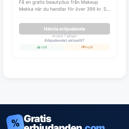
Få en gratis beautyduo från Makeup
Mekka när du handlar för över 399 kr. Så
långt lagret räcker.
Hämta erbjudande
Använd 7 gånger
Erbjudandet aktuellt?
Ja
0
Nej
0
Gratis
%
erbjudanden
.com