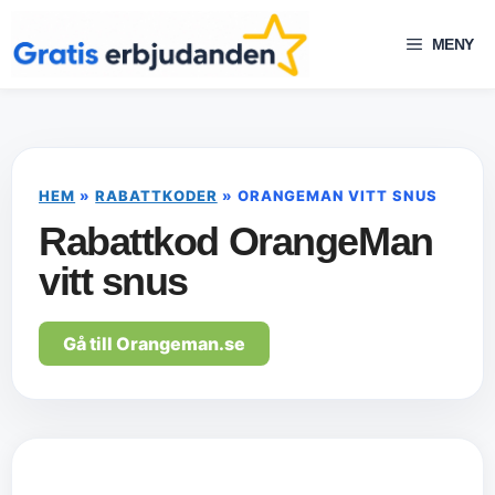
Hoppa
till
MENY
innehåll
HEM
»
RABATTKODER
»
ORANGEMAN VITT SNUS
Rabattkod OrangeMan
vitt snus
Gå till Orangeman.se