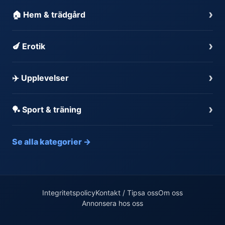
›
🏠 Hem & trädgård
›
🍆 Erotik
›
✈️ Upplevelser
›
🏓 Sport & träning
Se alla kategorier →
Integritetspolicy
Kontakt / Tipsa oss
Om oss
Annonsera hos oss