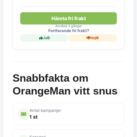
Hämta fri frakt
Använd 4 gånger
Fortfarande fri frakt?
Ja
0
Nej
0
Snabbfakta om
OrangeMan vitt snus
Antal kampanjer
1 st