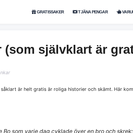
GRATISSAKER
TJÄNA PENGAR
VARU
r (som självklart är grat
änkar
 såklart är helt gratis är roliga historier och skämt. Här ko
te Bo som varje dag cyklade över en bro och skrek: