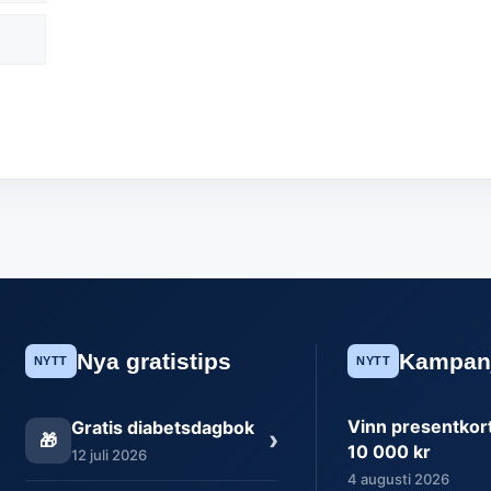
Nya gratistips
Kampan
NYTT
NYTT
Vinn presentkort 
Gratis diabetsdagbok
›
🎁
10 000 kr
12 juli 2026
4 augusti 2026