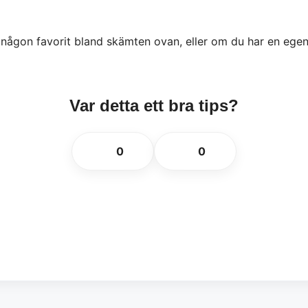
on favorit bland skämten ovan, eller om du har en egen rikt
Var detta ett bra tips?
👍
👎
0
0