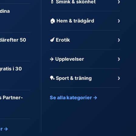
›
💄 Smink & skönhet
dina
›
🏠 Hem & trädgård
›
 därefter 50
🍆 Erotik
›
✈️ Upplevelser
atis i 30
›
🏓 Sport & träning
s Partner-
Se alla kategorier →
er →