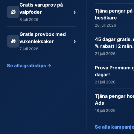
Gratis varuprov på
›
Tjäna pengar på 
🎁
valpfoder
besökare
8 juli 2026
28 juli 2026
Gratis provbox med
45 dagar gratis,
›
🎁
vuxenleksaker
% rabatt i 2 mån.
7 juli 2026
21 juli 2026
Se alla gratistips →
Prova Premium gr
dagar!
21 juli 2026
Tjäna pengar ho
Ads
18 juli 2026
Se alla kampanj