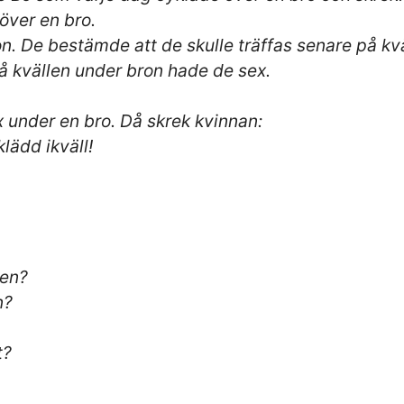
 över en bro.
. De bestämde att de skulle träffas senare på kvä
 kvällen under bron hade de sex.
x under en bro. Då skrek kvinnan:
klädd ikväll!
len?
n?
t?