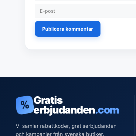
E-
post
Gratis
%
erbjudanden
.com
Vi samlar rabattkoder, gratiserbjudanden
och kampanjer från svenska butiker.