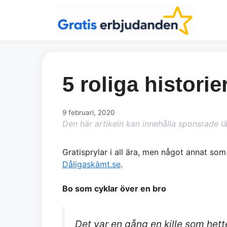
Hoppa
till
innehåll
5 roliga historie
9 februari, 2020
Den här artikeln kan innehålla sponsrade l
Gratisprylar i all ära, men något annat som
Dåligaskämt.se
.
Bo som cyklar över en bro
Det var en gång en kille som het