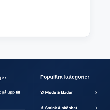
Populära kategorier
jer
›
på upp till
👕 Mode & kläder
›
💄 Smink & skönhet