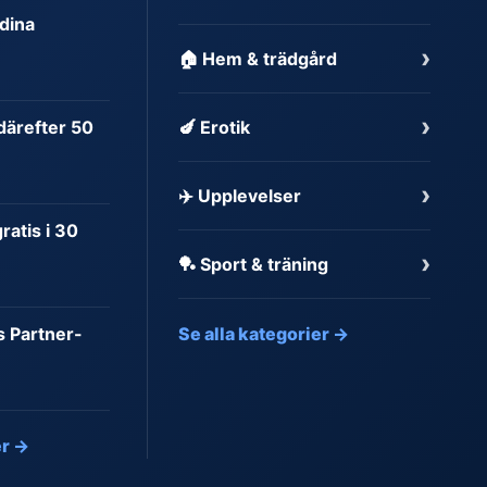
dina
›
🏠 Hem & trädgård
›
 därefter 50
🍆 Erotik
›
✈️ Upplevelser
atis i 30
›
🏓 Sport & träning
s Partner-
Se alla kategorier →
er →