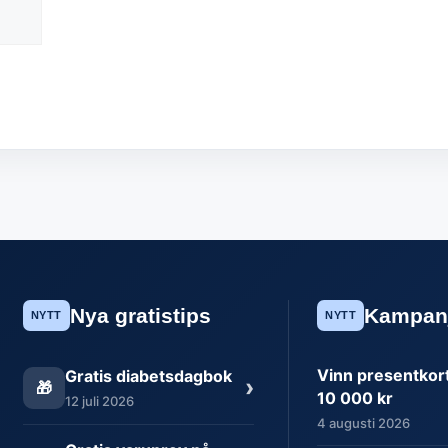
Nya gratistips
Kampan
NYTT
NYTT
Vinn presentkort 
Gratis diabetsdagbok
›
🎁
10 000 kr
12 juli 2026
4 augusti 2026