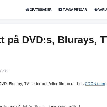
GRATISSAKER
TJÄNA PENGAR
VARU
t på DVD:s, Blurays, T
änkar
DVD, Blueray, TV-serier och/eller filmboxar hos
CDON.com
f
drarna, så det är först till kvarn som gäller!