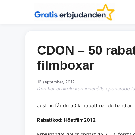
Hoppa
till
innehåll
CDON – 50 rabat
filmboxar
16 september, 2012
Den här artikeln kan innehålla sponsrade l
Just nu får du 50 kr rabatt när du handlar 
Rabattkod: Höstfilm2012
Erbjudandet gäller endast de 2000 första or