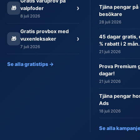
Gratis varuprov på
›
Tjäna pengar på 
🎁
valpfoder
besökare
8 juli 2026
28 juli 2026
Gratis provbox med
45 dagar gratis,
›
🎁
vuxenleksaker
% rabatt i 2 mån.
7 juli 2026
21 juli 2026
Se alla gratistips →
Prova Premium gr
dagar!
21 juli 2026
Tjäna pengar ho
Ads
18 juli 2026
Se alla kampanj