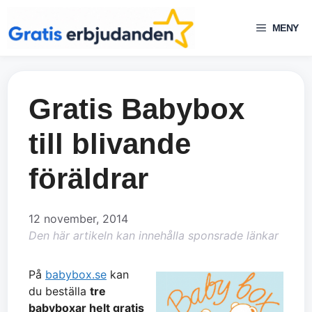
Hoppa
till
MENY
innehåll
Gratis Babybox
till blivande
föräldrar
12 november, 2014
Den här artikeln kan innehålla sponsrade länkar
På
babybox.se
kan
du beställa
tre
babyboxar helt gratis