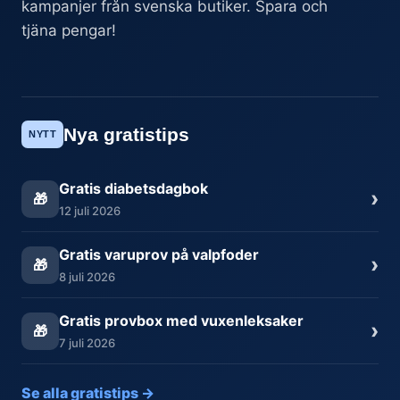
kampanjer från svenska butiker. Spara och
tjäna pengar!
Nya gratistips
NYTT
Gratis diabetsdagbok
›
🎁
12 juli 2026
Gratis varuprov på valpfoder
›
🎁
8 juli 2026
Gratis provbox med vuxenleksaker
›
🎁
7 juli 2026
Se alla gratistips →