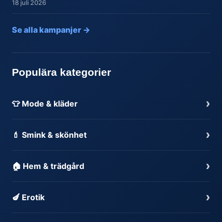
18 juli 2026
Se alla kampanjer →
Populära kategorier
›
👕 Mode & kläder
›
💄 Smink & skönhet
›
🏠 Hem & trädgård
›
🍆 Erotik