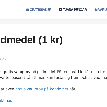
GRATISSAKER
TJÄNA PENGAR
VARU
idmedel (1 kr)
änkar
ip gratis varuprov på glidmedel. För endast 1 kr får man tre 
 vattenbaserat så att man kan testa sig fram och se vad ma
ttar även
gratis varuprov på kondomer
här.
akt här
.