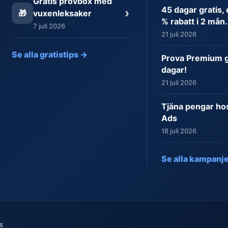
Gratis provbox med
45 dagar gratis,
›
🎁
vuxenleksaker
% rabatt i 2 mån.
7 juli 2026
21 juli 2026
Se alla gratistips →
Prova Premium gr
dagar!
21 juli 2026
Tjäna pengar ho
Ads
18 juli 2026
Se alla kampanj
s