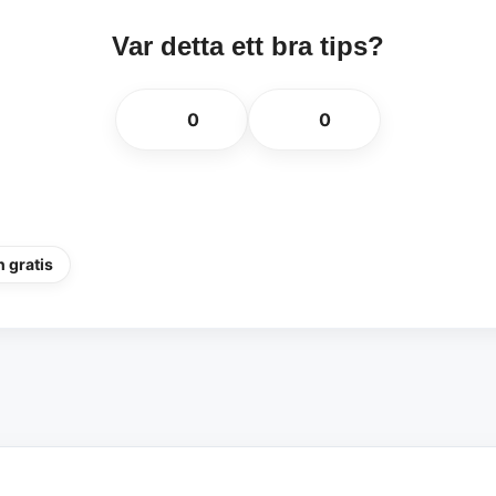
Var detta ett bra tips?
👍
👎
0
0
 gratis