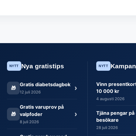
Nya gratistips
Kampan
NYTT
NYTT
Vinn presentkort 
Gratis diabetsdagbok
›
🎁
10 000 kr
12 juli 2026
4 augusti 2026
Gratis varuprov på
›
Tjäna pengar på 
🎁
valpfoder
besökare
8 juli 2026
28 juli 2026