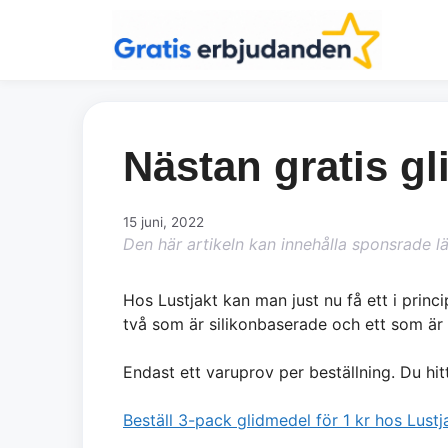
Hoppa
till
innehåll
Nästan gratis gl
15 juni, 2022
Den här artikeln kan innehålla sponsrade l
Hos Lustjakt kan man just nu få ett i princ
två som är silikonbaserade och ett som är
Endast ett varuprov per beställning. Du hi
Beställ 3-pack glidmedel för 1 kr hos Lustj