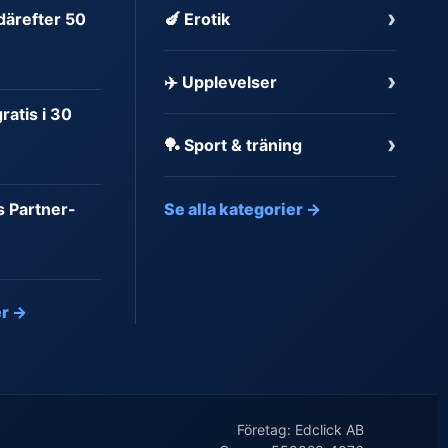
›
 därefter 50
🍆 Erotik
›
✈️ Upplevelser
atis i 30
›
🏓 Sport & träning
s Partner-
Se alla kategorier →
er →
Företag: Edclick AB