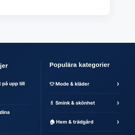
Populära kategorier
jer
›
på upp till
👕 Mode & kläder
›
💄 Smink & skönhet
dina
›
🏠 Hem & trädgård